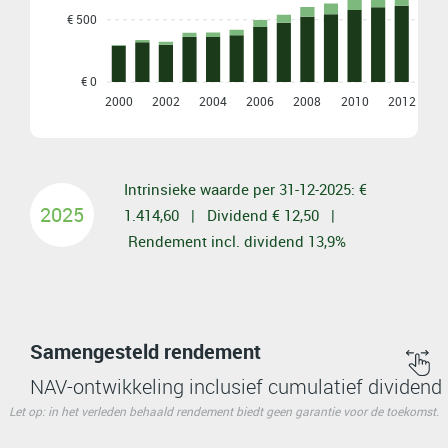
€ 500
€ 0
2000
2002
2004
2006
2008
2010
2012
2
Intrinsieke waarde per 31-12-2025: €
2025
1.414,60 | Dividend € 12,50 |
Rendement incl. dividend 13,9%
Samengesteld rendement
NAV-ontwikkeling inclusief cumulatief dividend
Let op: in het verleden behaald rendement biedt geen garantie voor de toekomst.