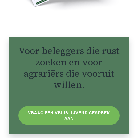
Voor beleggers die rust
zoeken en voor
agrariërs die vooruit
willen.
VRAAG EEN VRIJBLIJVEND GESPREK
AAN