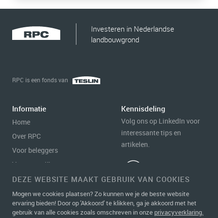
Investeren in Nederlandse
landbouwgrond
RPC is een fonds van
Informatie
Kennisdeling
Volg ons op LinkedIn voor
Home
interessante tips en
Over RPC
artikelen.
Voor beleggers
Voor agrariërs
Portefeuille
DEZE WEBSITE MAAKT GEBRUIK VAN COOKIES
Contact
Mogen we cookies plaatsen? Zo kunnen we je de beste website
ervaring bieden! Door op 'Akkoord' te klikken, ga je akkoord met het
gebruik van alle cookies zoals omschreven in onze
privacyverklaring.
Disclaimer
|
Privacy statement &
LOGIN